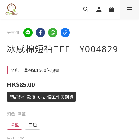
分享到
冰感棉短袖TEE - Y004829
全店，購物滿$500包順豐
HK$85.00
預訂約付款後10-21個工作天到貨
顏色
: 深藍
深藍
白色
尺寸
: 100